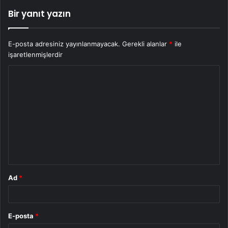
Bir yanıt yazın
E-posta adresiniz yayınlanmayacak.
Gerekli alanlar
*
ile
işaretlenmişlerdir
Y
o
r
u
m
*
Ad
*
E-posta
*