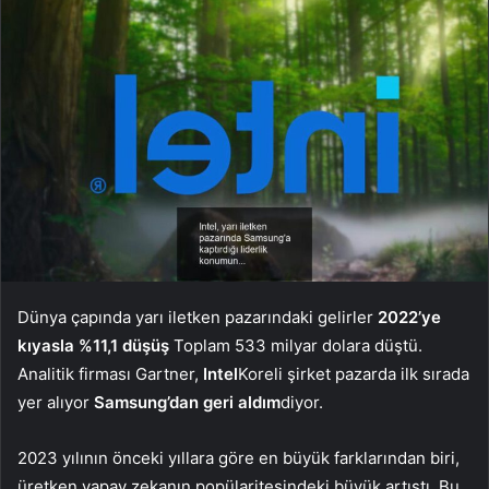
Dünya çapında yarı iletken pazarındaki gelirler
2022’ye
kıyasla %11,1 düşüş
Toplam 533 milyar dolara düştü.
Analitik firması Gartner,
Intel
Koreli şirket pazarda ilk sırada
yer alıyor
Samsung’dan geri aldım
diyor.
2023 yılının önceki yıllara göre en büyük farklarından biri,
üretken yapay zekanın popülaritesindeki büyük artıştı. Bu