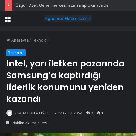
Özgür Özel: Genel merkezimize sahip çıkmaya devam edeceğiz
Menü
Anasayfa
/
Teknoloji
Teknoloji
Intel, yarı iletken pazarında
Samsung’a kaptırdığı
liderlik konumunu yeniden
kazandı
SERHAT SELVİOĞLU
Ocak 18, 2024
0
1
1 dakika okuma süresi