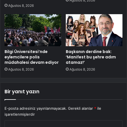
Ağustos 8, 2026
Ağustos 8, 2026
Bilgi Üniversitesi’nde
Başkanın derdine bak:
eylemcilere polis
‘Manifest bu şehre adım
müdahalesi devam ediyor
atamaz!’
Ağustos 8, 2026
Ağustos 8, 2026
Bir yanıt yazın
E-posta adresiniz yayınlanmayacak.
Gerekli alanlar
*
ile
işaretlenmişlerdir
Y