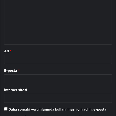
o
r
u
m
*
Ad
*
E-posta
*
İnternet sitesi
Daha sonraki yorumlarımda kullanılması için adım, e-posta