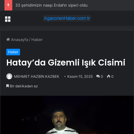
33 şehidimizin naaşı Erdal’ın siperi oldu
Menü
Anasayfa
/
Haber
Haber
Hatay’da Gizemli Işık Cisimi
MEHMET HAZBİN KAZBEK
Kasım 15, 2025
0
0
Bir dakikadan az