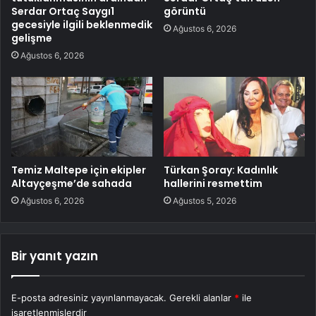
Serdar Ortaç Saygı1
görüntü
gecesiyle ilgili beklenmedik
Ağustos 6, 2026
gelişme
Ağustos 6, 2026
Temiz Maltepe için ekipler
Türkan Şoray: Kadınlık
Altayçeşme’de sahada
hallerini resmettim
Ağustos 6, 2026
Ağustos 5, 2026
Bir yanıt yazın
E-posta adresiniz yayınlanmayacak.
Gerekli alanlar
*
ile
işaretlenmişlerdir