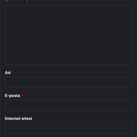
Y
o
r
u
m
*
Ad
*
E-posta
*
İnternet sitesi