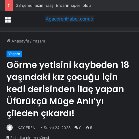
33 şehidimizin naaşı Erdal’ın siperi oldu
Menü
Anasayfa
/
Yaşam
Yaşam
Görme yetisini kaybeden 18
yaşındaki kız çocuğu için
kedi derisinden ilaç yapan
Üfürükçü Müge Anlı’yı
çileden çıkardı!
İLKAY EREN
Şubat 24, 2023
0
5
2 dakika okuma süresi