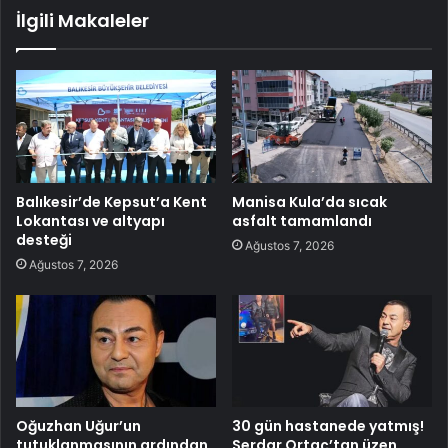
İlgili Makaleler
Balıkesir’de Kepsut’a Kent
Manisa Kula’da sıcak
Lokantası ve altyapı
asfalt tamamlandı
desteği
Ağustos 7, 2026
Ağustos 7, 2026
Oğuzhan Uğur’un
30 gün hastanede yatmış!
tutuklanmasının ardından
Serdar Ortaç’tan üzen