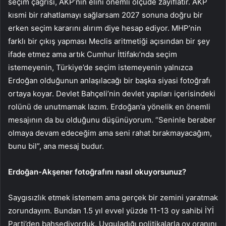
seçim çağrısı, AKP’nin elini önemli ölçüde zayıflatır. AKP
kısmi bir rahatlamayı sağlarsam 2027 sonuna doğru bir
erken seçim kararını alırım diye hesap ediyor. MHP’nin
farklı bir çıkış yapması Meclis aritmetiği açısından bir şey
ifade etmez ama artık Cumhur İttifakı’nda seçim
istemeyenin, Türkiye’de seçim istemeyenin yalnızca
Erdoğan olduğunun anlaşılacağı bir başka siyasi fotoğrafı
ortaya koyar. Devlet Bahçeli’nin devlet yapıları içerisindeki
rolünü de unutmamak lazım. Erdoğan’a yönelik en önemli
mesajının da bu olduğunu düşünüyorum. “Seninle beraber
olmaya devam edeceğim ama seni rahat bırakmayacağım,
bunu bil”, ana mesaj budur.
Erdoğan-Akşener fotoğrafını nasıl okuyorsunuz?
Saygısızlık etmek istemem ama gerçek bir zemini yaratmak
zorundayım. Bundan 1.5 yıl evvel yüzde 11-13 oy sahibi İYİ
Parti’den bahsediyorduk. Uyguladığı politikalarla oy oranını