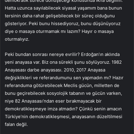
demokratik sürece dönüşeceği konusunda ikna değilim.
Hatta uzunca sayılabilecek siyasal yaşamım bana bunun
tersinin daha rahat gelişebilecek bir süreç olduğunu
gösteriyor. Peki bunu hissediyoruz, bunu düşünüyoruz
diye o masaya oturmamak mı lazım? Hayır o masaya
oturmalıyız.
Peki bundan sonrası nereye evrilir? Erdoğan’ın aklında
yeni anayasa var. Biz ona sürekli şunu söylüyoruz. 1982
Anayasası darbe anayasası. 2010, 2017 Anayasa
değişiklikleri ve referandumunu sen yapmadın mı? Hazır
referanduma götürebilecek Meclis gücün, milletten de
bunu geçirebilecek sosyolojik tabanın ve gücün varken,
niye 82 Anayasası’ndan eser bırakmayacak bir
demokratikleşmeye imza atmadın? Çünkü senin amacın
Türkiye’nin demokratikleşmesi, anayasanın düzeltilmesi
falan değil.