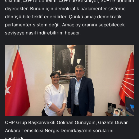
sıkıntılı, 40+1’e dönelim. 40+1 de kesmiyor, 30+1’e dönelim
diyecekler. Bunun için demokratik parlamenter sisteme
dönüşü bile teklif edebilirler. Çünkü amaç demokratik
parlamenter sistem değil. Amaç oy oranını seçebilecek
seviyeye nasıl indirebilirim hesabı.
CHP Grup Başkanvekili Gökhan Günaydın, Gazete Duvar
Ankara Temsilcisi Nergis Demirkaya’nın sorularını
yanıtladı.