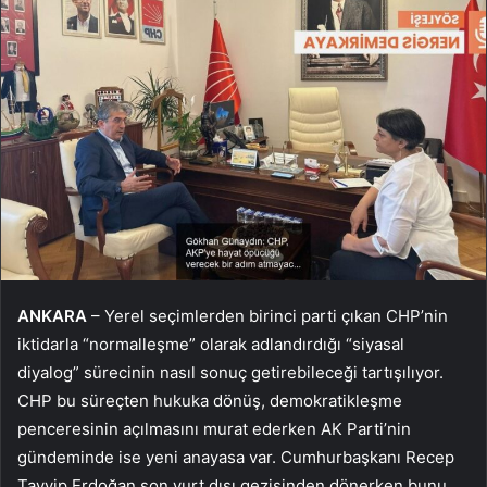
ANKARA
– Yerel seçimlerden birinci parti çıkan CHP’nin
iktidarla “normalleşme” olarak adlandırdığı “siyasal
diyalog” sürecinin nasıl sonuç getirebileceği tartışılıyor.
CHP bu süreçten hukuka dönüş, demokratikleşme
penceresinin açılmasını murat ederken AK Parti’nin
gündeminde ise yeni anayasa var. Cumhurbaşkanı Recep
Tayyip Erdoğan son yurt dışı gezisinden dönerken bunu