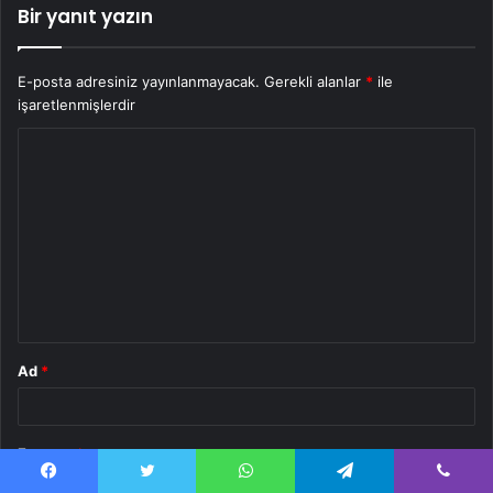
Bir yanıt yazın
E-posta adresiniz yayınlanmayacak.
Gerekli alanlar
*
ile
işaretlenmişlerdir
Y
o
r
u
m
*
Ad
*
E-posta
*
Facebook
Twitter
WhatsApp
Telegram
Viber