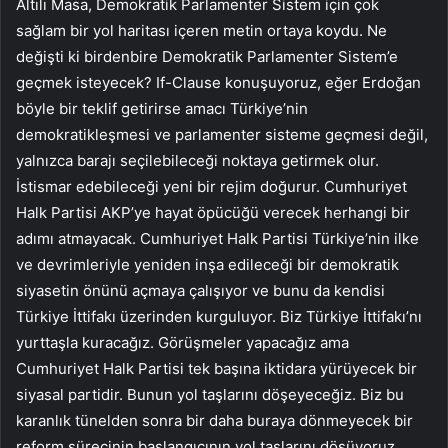
Altılı Masa, Demokratik Parlamenter Sistem için çok
sağlam bir yol haritası içeren metin ortaya koydu. Ne
değişti ki birdenbire Demokratik Parlamenter Sistem’e
geçmek isteyecek? If-Clause konuşuyoruz, eğer Erdoğan
böyle bir teklif getirirse amacı Türkiye’nin
demokratikleşmesi ve parlamenter sisteme geçmesi değil,
yalnızca barajı seçilebileceği noktaya getirmek olur.
İstismar edebileceği yeni bir rejim doğurur. Cumhuriyet
Halk Partisi AKP’ye hayat öpücüğü verecek herhangi bir
adımı atmayacak. Cumhuriyet Halk Partisi Türkiye’nin ilke
ve devrimleriyle yeniden inşa edileceği bir demokratik
siyasetin önünü açmaya çalışıyor ve bunu da kendisi
Türkiye İttifakı üzerinden kurguluyor. Biz Türkiye İttifakı’nı
yurttaşla kuracağız. Görüşmeler yapacağız ama
Cumhuriyet Halk Partisi tek başına iktidara yürüyecek bir
siyasal partidir. Bunun yol taşlarını döşeyeceğiz. Biz bu
karanlık tünelden sonra bir daha buraya dönmeyecek bir
reform sürecinin başlangıcının yol taşlarını döşüyoruz.