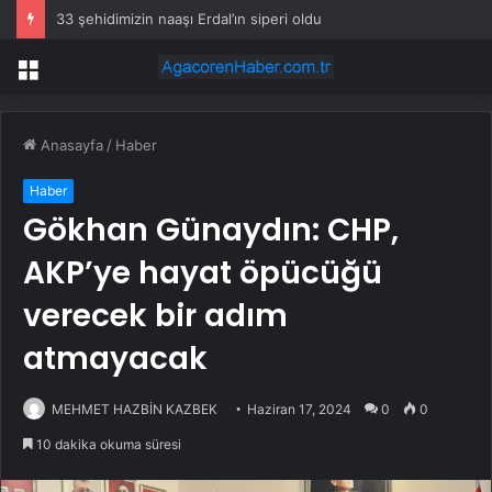
İran Dışişleri Bakanı Arakçi’den Ukrayna’ya açık tehdit: Cevapsız kalmayacak
Menü
Anasayfa
/
Haber
Haber
Gökhan Günaydın: CHP,
AKP’ye hayat öpücüğü
verecek bir adım
atmayacak
MEHMET HAZBİN KAZBEK
Haziran 17, 2024
0
0
10 dakika okuma süresi