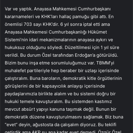
Var ve yaptık. Anayasa Mahkemesi Cumhurbaşkanı
kararnameleri ve KHK’ları hallaç pamuğu gibi attı. En
önemlisi 703 sayı KHK’dir. 6 yıl sonra iptal etti ama
Anayasa Mahkemesi Cumhurbaşkanlığı Hükümet
Sistemi’nin idari mekanizmalarının anayasa aykırı ve
hukuksuz olduğunu söyledi. Düzeltilmesi için 1 yıl süre
verildi. Bu durum Özel tarafından Erdoğan’a götürüldü.
Bizim bunu inşa etme sorumluluğumuz var. TBMM’yi
muhalefet partileriyle hep beraber bir uzlaşı içerisinde
çalıştıralım. Buna baroların, demokratik kitle örgütlerinin
görüşlerini de bir kapsayıcılık anlayışı içerisinde
paydaşlarımızla birlikte alalım ve bu sistemi doğru bir
hukuki temele kavuşturalım. Bu sistemden kastımız
mevcut absürt yapıyı kanuna taşımak değil. Bunun bir
demokratik düzene kavuşturulmasını sağlamak. Biz buna
“evet” deyin, ağustosta da çalışalım diyoruz. Bu teklifi
getirdik ama AKP şu ana kadar evet demedi. Özgür Özel,