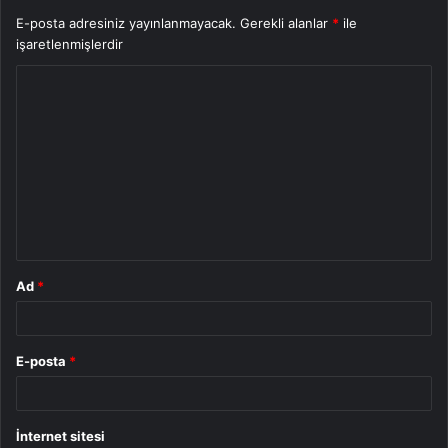
E-posta adresiniz yayınlanmayacak.
Gerekli alanlar
*
ile
işaretlenmişlerdir
Y
o
r
u
m
*
Ad
*
E-posta
*
İnternet sitesi