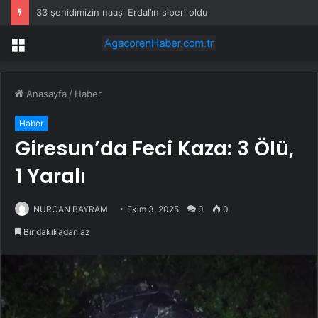
33 şehidimizin naaşı Erdal’ın siperi oldu
Menü
Anasayfa
/
Haber
Haber
Giresun’da Feci Kaza: 3 Ölü,
1 Yaralı
NURCAN BAYRAM
Ekim 3, 2025
0
0
Bir dakikadan az