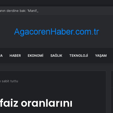
nın derdine bak: ‘Manifest bu şehre adım atamaz!’
FA
HABER
EKONOMI
SAĞLIK
TEKNOLOJI
YAŞAM
ı sabit tuttu
faiz oranlarını