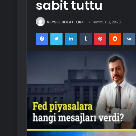
sabit tuttu
VEYSEL BOLATTÜRK
Temmuz 3, 2023
Facebook
Twitter
LinkedIn
Tumblr
Pinterest
Reddit