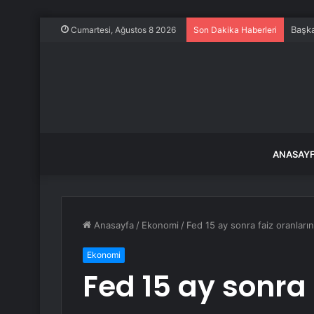
Başka
Cumartesi, Ağustos 8 2026
Son Dakika Haberleri
ANASAY
Anasayfa
/
Ekonomi
/
Fed 15 ay sonra faiz oranların
Ekonomi
Fed 15 ay sonra 