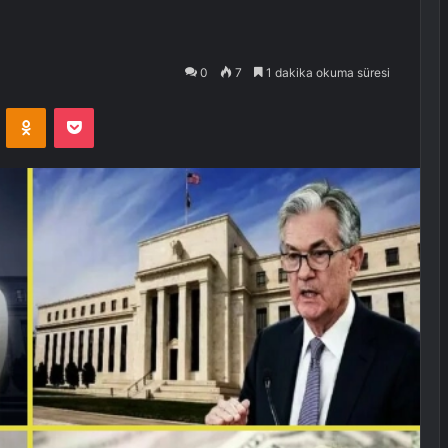
0
7
1 dakika okuma süresi
VKontakte
Odnoklassniki
Pocket