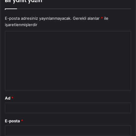
Bir yanıt yazın
E-posta adresiniz yayınlanmayacak.
Gerekli alanlar
*
ile
işaretlenmişlerdir
Y
o
r
u
m
*
Ad
*
E-posta
*