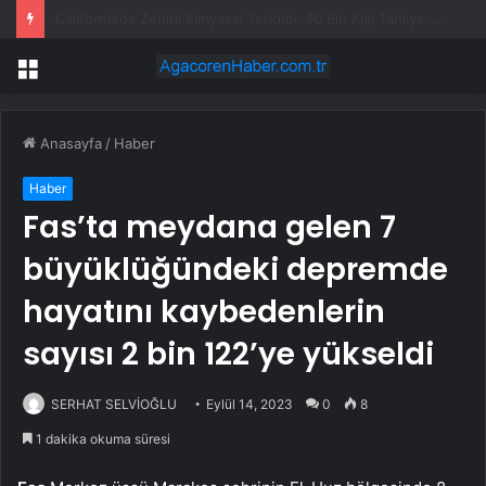
Başkan Oktay Yılmaz belediye personeliyle bayramlaştı
Menü
Anasayfa
/
Haber
Haber
Fas’ta meydana gelen 7
büyüklüğündeki depremde
hayatını kaybedenlerin
sayısı 2 bin 122’ye yükseldi
SERHAT SELVİOĞLU
Eylül 14, 2023
0
8
1 dakika okuma süresi