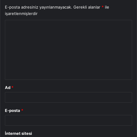
E-posta adresiniz yayınlanmayacak.
Gerekli alanlar
*
ile
işaretlenmişlerdir
Y
o
r
u
m
*
Ad
*
E-posta
*
İnternet sitesi