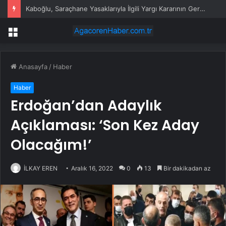
Kaboğlu, Saraçhane Yasaklarıyla İlgili Yargı Kararının Gereğinin Derhal Yerine Getirilmesi Çağrısında Bulundu
Menü
Anasayfa
/
Haber
Haber
Erdoğan’dan Adaylık
Açıklaması: ‘Son Kez Aday
Olacağım!’
İLKAY EREN
Aralık 16, 2022
0
13
Bir dakikadan az