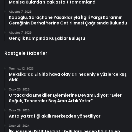
Manisa Kula’da sıcak asfalt tamamlandı
Ağustos 7, 2026
Kaboğlu, Saraçhane Yasaklarıyla İlgili Yargı Kararının
Gereğinin Derhal Yerine Getirilmesi Çağrısında Bulundu
Ağustos 7, 2026
Gençlik Kampında Kuşaklar Buluştu
Rastgele Haberler
Temmuz 12, 2023
Meksika’da El Niño hava olayları nedeniyle yüzlerce kuş
öldü
Ocak 23, 2026
Ortaca’da Emekliler Eylemlerine Devam Ediyor: “Evler
Soğuk, Tencereler Boş Ama Artık Yeter”
Ocak 28, 2026
Antalya trafiği akıllı merkezden yönetiliyor
Ocak 25, 2024
İlk uçuşunu 1974’te yaptı: F-16’lara neden hâlâ talep