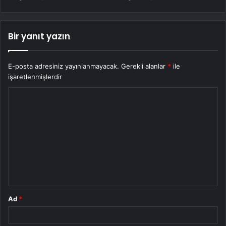
Bir yanıt yazın
E-posta adresiniz yayınlanmayacak.
Gerekli alanlar
*
ile
işaretlenmişlerdir
Y
o
r
u
m
*
Ad
*