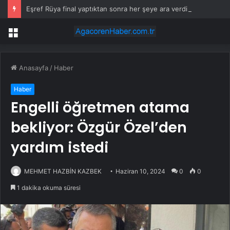
Eşref Rüya final yaptıktan sonra her şeye ara verdi: Projeleri okumuyor bile…
Menü
Anasayfa
/
Haber
Haber
Engelli öğretmen atama
bekliyor: Özgür Özel’den
yardım istedi
MEHMET HAZBİN KAZBEK
Haziran 10, 2024
0
0
1 dakika okuma süresi