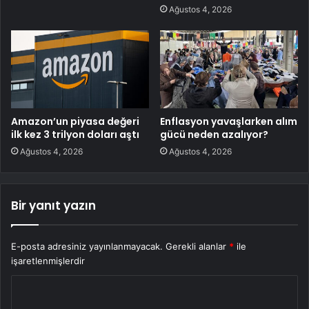
Ağustos 4, 2026
Amazon’un piyasa değeri
Enflasyon yavaşlarken alım
ilk kez 3 trilyon doları aştı
gücü neden azalıyor?
Ağustos 4, 2026
Ağustos 4, 2026
Bir yanıt yazın
E-posta adresiniz yayınlanmayacak.
Gerekli alanlar
*
ile
işaretlenmişlerdir
Y
o