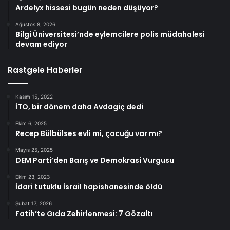
Ardelyx hissesi bugün neden düşüyor?
Ağustos 8, 2026
Bilgi Üniversitesi’nde eylemcilere polis müdahalesi
devam ediyor
Rastgele Haberler
Kasım 15, 2022
İTO, bir dönem daha Avdagiç dedi
Ekim 6, 2025
Recep Bülbülses evli mi, çocuğu var mı?
Mayıs 25, 2025
DEM Parti’den Barış ve Demokrasi Vurgusu
Ekim 23, 2023
İdari tutuklu İsrail hapishanesinde öldü
Şubat 17, 2026
Fatih’te Gıda Zehirlenmesi: 7 Gözaltı