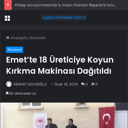
Ahbap soruşturmasında iş insanı Hüseyin Başaran’a tutuklama talebi
Menü
Anasayfa
/
Ekonomi
Ekonomi
Emet’te 18 Üreticiye Koyun
Kırkma Makinası Dağıtıldı
SERHAT SELVİOĞLU
Ocak 18, 2024
0
0
Bir dakikadan az