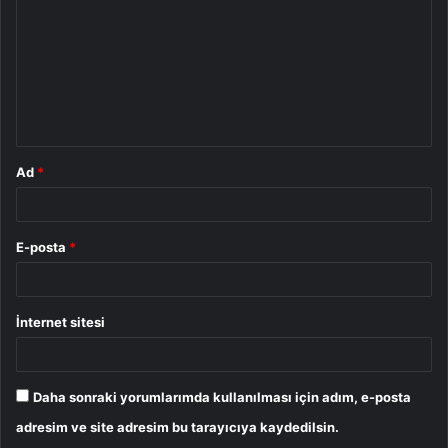
r
u
m
*
Ad
*
E-posta
*
İnternet sitesi
Daha sonraki yorumlarımda kullanılması için adım, e-posta
adresim ve site adresim bu tarayıcıya kaydedilsin.