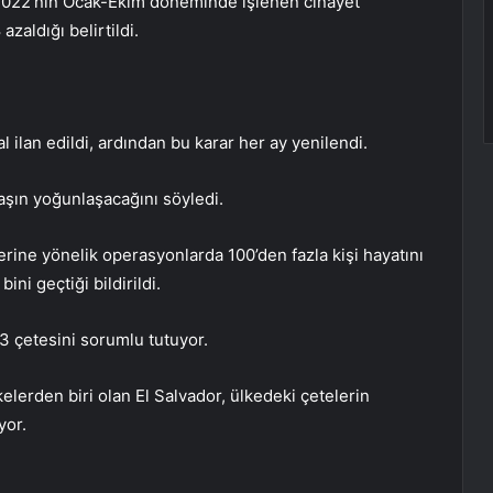
n 2022’nin Ocak-Ekim döneminde işlenen cinayet
zaldığı belirtildi.
l ilan edildi, ardından bu karar her ay yenilendi.
vaşın yoğunlaşacağını söyledi.
rine yönelik operasyonlarda 100’den fazla kişi hayatını
ini geçtiği bildirildi.
3 çetesini sorumlu tutuyor.
lerden biri olan El Salvador, ülkedeki çetelerin
yor.