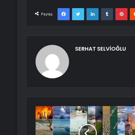
Facebook
Twitter
LinkedIn
Tumblr
Pint
Paylaş
SERHAT SELVİOĞLU