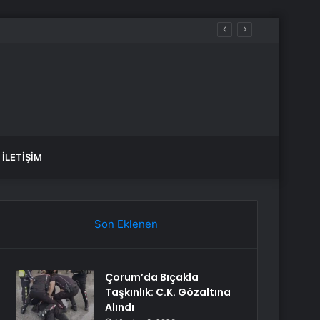
mahsur kaldı
İLETIŞIM
Son Eklenen
Çorum’da Bıçakla
Taşkınlık: C.K. Gözaltına
Alındı