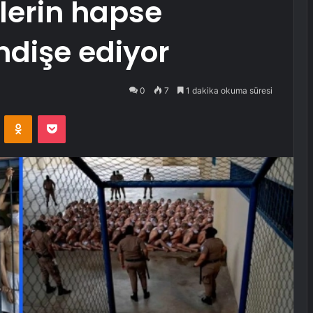
ilerin hapse
ndişe ediyor
0
7
1 dakika okuma süresi
VKontakte
Odnoklassniki
Pocket