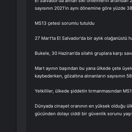
El Salvador’da alınan sıkı önlemlerin ardında
sayısının 2021’in aynı dönemine göre yüzde 38 a
MS13 çetesi sorumlu tutuldu
27 Mart’ta El Salvador’da bir aylık olağanüstü ha
Bukele, 30 Haziran’da silahlı gruplara karşı sa
Mart ayının başından bu yana ülkede çete üyele
kaybederken, gözaltına alınanların sayısının 58 b
Yetkililer, ülkede şiddetin tırmanmasından MS1
Dünyada cinayet oranının en yüksek olduğu ülke
gücünden dolayı ciddi bir güvenlik sorunu yaşı