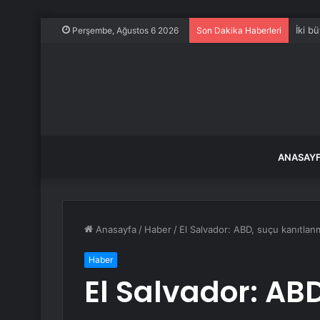
İki b
Perşembe, Ağustos 6 2026
Son Dakika Haberleri
ANASAY
Anasayfa
/
Haber
/
El Salvador: ABD, suçu kanıtlan
Haber
El Salvador: AB