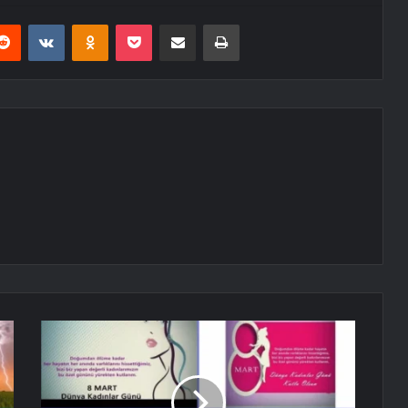
erest
Reddit
VKontakte
Odnoklassniki
Pocket
E-Posta ile paylaş
Yazdır