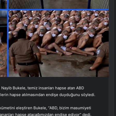
ı Nayib Bukele, temiz insanları hapse atan ABD
şilerin hapse atılmasından endişe duyduğunu söyledi.
ümetini eleştiren Bukele, “ABD, bizim masumiyeti
lananları hapse atacağımızdan endişe ediyor” dedi.