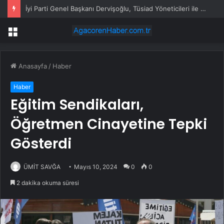
İyi Parti Genel Başkanı Dervişoğlu, Tüsiad Yöneticileri ile Bir Araya Geldi
Menü
Anasayfa
/
Haber
Haber
Eğitim Sendikaları,
Öğretmen Cinayetine Tepki
Gösterdi
ÜMİT SAVĞA
Mayıs 10, 2024
0
0
2 dakika okuma süresi