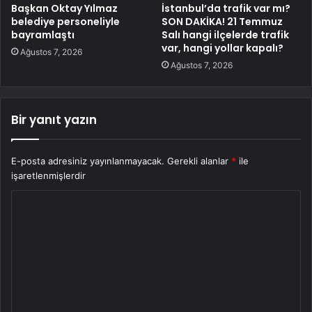
Başkan Oktay Yılmaz
İstanbul’da trafik var mı?
belediye personeliyle
SON DAKİKA! 21 Temmuz
bayramlaştı
Salı hangi ilçelerde trafik
var, hangi yollar kapalı?
Ağustos 7, 2026
Ağustos 7, 2026
Bir yanıt yazın
E-posta adresiniz yayınlanmayacak.
Gerekli alanlar
*
ile
işaretlenmişlerdir
Y
o
r
u
m
*