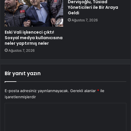
Dervişoğlu, Tüsiad
Yöneticileri ile Bir Araya
Geldi
Ağustos 7, 2026
Eski Vali işkenceci çıktı!
Sosyal medya kullanıcısına
neler yaptırmış neler
Ağustos 7, 2026
Bir yanıt yazın
E-posta adresiniz yayınlanmayacak.
Gerekli alanlar
*
ile
işaretlenmişlerdir
Y
o
r