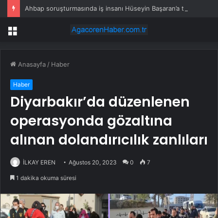
Ahbap soruşturmasında iş insanı Hüseyin Başaran’a tutuklama talebi
Menü
Anasayfa
/
Haber
Haber
Diyarbakır’da düzenlenen
operasyonda gözaltına
alınan dolandırıcılık zanlıları
İLKAY EREN
Ağustos 20, 2023
0
7
1 dakika okuma süresi