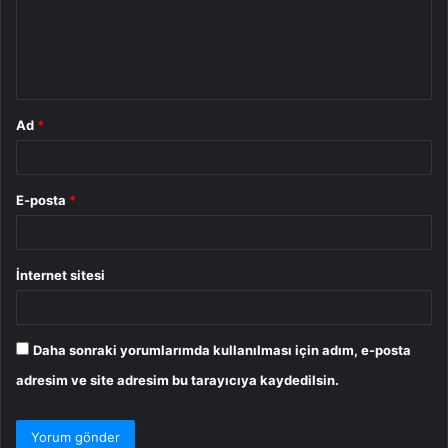
u
m
*
Ad
*
E-posta
*
İnternet sitesi
Daha sonraki yorumlarımda kullanılması için adım, e-posta
adresim ve site adresim bu tarayıcıya kaydedilsin.