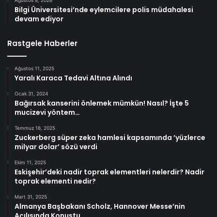
Ağustos 8, 2026
Bilgi Üniversitesi’nde eylemcilere polis müdahalesi
devam ediyor
Rastgele Haberler
Ağustos 11, 2025
Yaralı Karaca Tedavi Altına Alındı
Ocak 31, 2024
Bağırsak kanserini önlemek mümkün! Nasıl? İşte 5
mucizevi yöntem…
Temmuz 16, 2025
Zuckerberg süper zeka hamlesi kapsamında ’yüzlerce
milyar dolar’ sözü verdi
Ekim 11, 2025
Eskişehir’deki nadir toprak elementleri nelerdir? Nadir
toprak elementi nedir?
Mart 31, 2025
Almanya Başbakanı Scholz, Hannover Messe’nin
Açılışında Konuştu