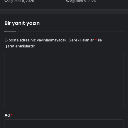
Ağustos 8, 2026
Ağustos 8, 2026
Bir yanıt yazın
E-posta adresiniz yayınlanmayacak.
Gerekli alanlar
*
ile
işaretlenmişlerdir
Y
o
r
u
m
*
Ad
*