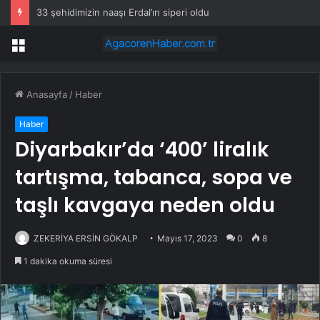
33 şehidimizin naaşı Erdal’ın siperi oldu
Menü
Anasayfa
/
Haber
Haber
Diyarbakır’da ‘400’ liralık
tartışma, tabanca, sopa ve
taşlı kavgaya neden oldu
ZEKERİYA ERSİN GÖKALP
Mayıs 17, 2023
0
8
1 dakika okuma süresi