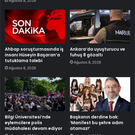
Ağustos 8, 2026
Ahbap soruşturmasında iş
Ankara’da uyuşturucu ve
insanı Hüseyin Başaran’a
fuhuş 8 gözaltı
tutuklama talebi
Ağustos 8, 2026
Ağustos 8, 2026
Bilgi Üniversitesi’nde
Başkanın derdine bak:
eylemcilere polis
‘Manifest bu şehre adım
müdahalesi devam ediyor
atamaz!’