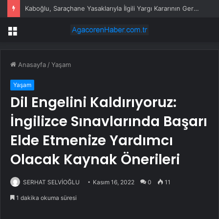
Gençlik Kampında Kuşaklar Buluştu
Menü
Anasayfa
/
Yaşam
Yaşam
Dil Engelini Kaldırıyoruz:
İngilizce Sınavlarında Başarı
Elde Etmenize Yardımcı
Olacak Kaynak Önerileri
SERHAT SELVİOĞLU
Kasım 16, 2022
0
11
1 dakika okuma süresi