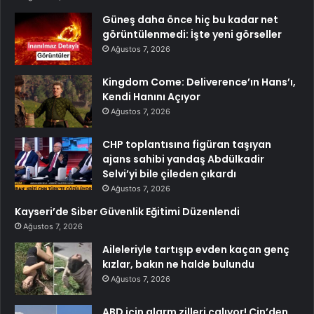
Güneş daha önce hiç bu kadar net
görüntülenmedi: İşte yeni görseller
Ağustos 7, 2026
Kingdom Come: Deliverence’ın Hans’ı,
Kendi Hanını Açıyor
Ağustos 7, 2026
CHP toplantısına figüran taşıyan
ajans sahibi yandaş Abdülkadir
Selvi’yi bile çileden çıkardı
Ağustos 7, 2026
Kayseri’de Siber Güvenlik Eğitimi Düzenlendi
Ağustos 7, 2026
Aileleriyle tartışıp evden kaçan genç
kızlar, bakın ne halde bulundu
Ağustos 7, 2026
ABD için alarm zilleri çalıyor! Çin’den