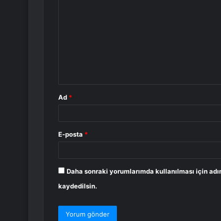
o
r
u
m
*
Ad
*
E-posta
*
Daha sonraki yorumlarımda kullanılması için adı
kaydedilsin.