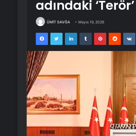
adındaki ‘Terör’
ÜMİT SAVĞA
Mayıs 19, 2026
Facebook
Twitter
LinkedIn
Tumblr
Pinterest
Reddit