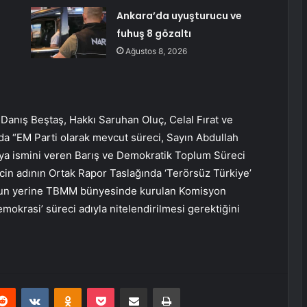
Ankara’da uyuşturucu ve
fuhuş 8 gözaltı
Ağustos 8, 2026
 Danış Beştaş, Hakkı Saruhan Oluç, Celal Fırat ve
da “EM Parti olarak mevcut süreci, Sayın Abdullah
ıya ismini veren Barış ve Demokratik Toplum Süreci
cin adının Ortak Rapor Taslağında ‘Terörsüz Türkiye’
unun yerine TBMM bünyesinde kurulan Komisyon
mokrasi’ süreci adıyla nitelendirilmesi gerektiğini
erest
Reddit
VKontakte
Odnoklassniki
Pocket
E-Posta ile paylaş
Yazdır