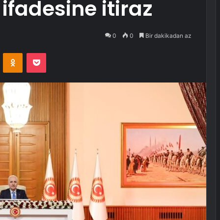
 ifadesine itiraz
0
0
Bir dakikadan az
VKontakte
Odnoklassniki
Pocket