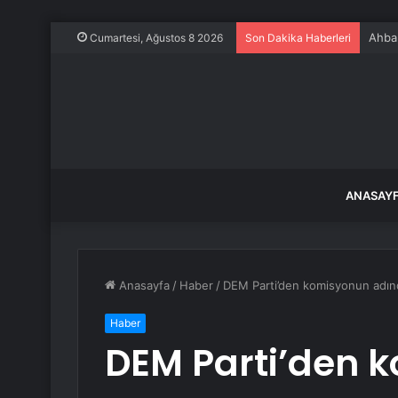
Ahbap
Cumartesi, Ağustos 8 2026
Son Dakika Haberleri
ANASAY
Anasayfa
/
Haber
/
DEM Parti’den komisyonun adındak
Haber
DEM Parti’den 