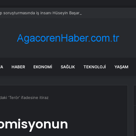
 soruşturmasında iş insanı Hüseyin Başaran’a tutuklama talebi
FA
HABER
EKONOMI
SAĞLIK
TEKNOLOJI
YAŞAM
i ‘Terör’ ifadesine itiraz
komisyonun