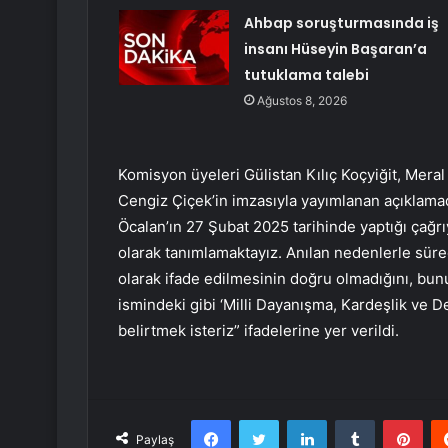
Ahbap soruşturmasında iş
insanı Hüseyin Başaran’a
tutuklama talebi
Ağustos 8, 2026
Komisyon üyeleri Gülistan Kılıç Koçyiğit, Meral
Cengiz Çiçek’in imzasıyla yayımlanan açıklama
Öcalan’ın 27 Şubat 2025 tarihinde yaptığı çağr
olarak tanımlamaktayız. Anılan nedenlerle süre
olarak ifade edilmesinin doğru olmadığını, b
ismindeki gibi ‘Milli Dayanışma, Kardeşlik ve De
belirtmek isteriz” ifadelerine yer verildi.
Facebook
Twitter
LinkedIn
Tumblr
Pint
Paylaş