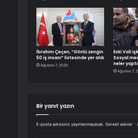
İbrahim Çeçen, “Gönlü zengin
Eski Vali iş
50 iş insanı” listesinde yer aldı
Sosyal med
neler yaptı
Ağustos 7, 2026
Ağustos 7, 
Bir yanıt yazın
E-posta adresiniz yayınlanmayacak.
Gerekli alanlar
*
i
Y