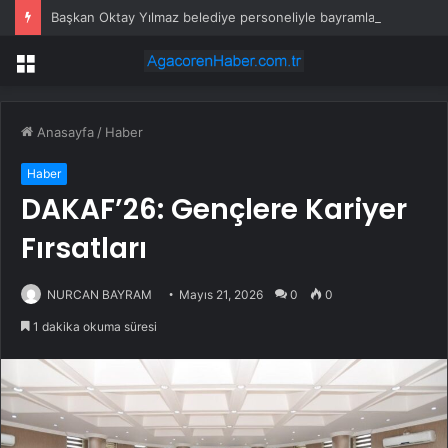
Başkan Oktay Yılmaz belediye personeliyle bayramlaştı
Menü
Anasayfa
/
Haber
Haber
DAKAF’26: Gençlere Kariyer
Fırsatları
NURCAN BAYRAM
Mayıs 21, 2026
0
0
1 dakika okuma süresi