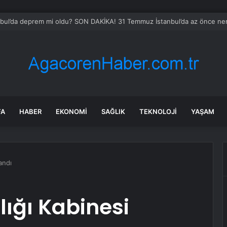
stan Doku soruşturması: Tutuklanan 4 polis sağlık kontrolünün ardından 
FA
HABER
EKONOMI
SAĞLIK
TEKNOLOJI
YAŞAM
andı
ğı Kabinesi