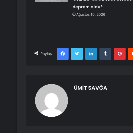
deprem oldu?
Ağustos 10, 2026
Facebook
Twitter
LinkedIn
Tumblr
Pint
Paylaş
ÜMİT SAVĞA