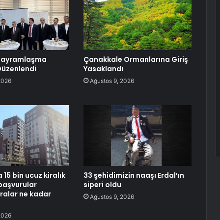
Bayramlaşma
Çanakkale Ormanlarına Giriş
Düzenlendi
Yasaklandı
2026
Ağustos 9, 2026
 15 bin ucuz kiralık
33 şehidimizin naaşı Erdal’ın
 başvurular
siperi oldu
iralar ne kadar
Ağustos 9, 2026
2026