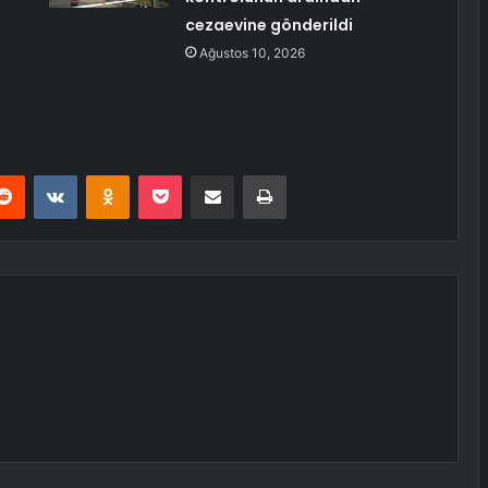
cezaevine gönderildi
Ağustos 10, 2026
erest
Reddit
VKontakte
Odnoklassniki
Pocket
E-Posta ile paylaş
Yazdır