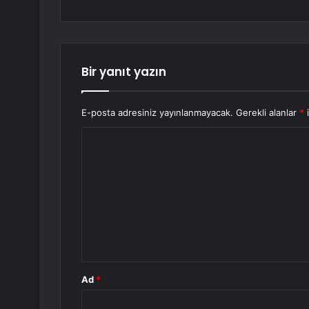
Bir yanıt yazın
E-posta adresiniz yayınlanmayacak.
Gerekli alanlar
*
i
Y
o
r
u
m
*
Ad
*