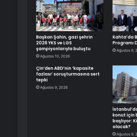
Başkan Şahin, gazi şehrin
Kahta’da 
2026 YKS ve LGS
Programı 
şampiyonlarıyla buluştu
Ağustos 9, 
Ağustos 10, 2026
Çin’den ABD’nin ‘kapasite
fazlası’ soruşturmasına sert
tepki
Ağustos 9, 2026
İstanbul’da
konut için
başlıyor: K
olacak?
Ağustos 9, 