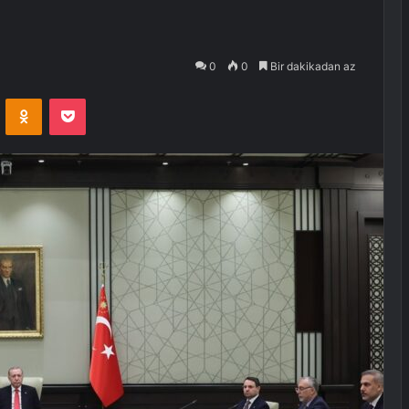
0
0
Bir dakikadan az
VKontakte
Odnoklassniki
Pocket