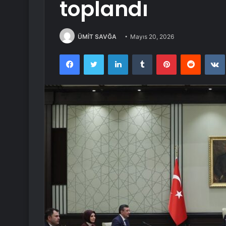
toplandı
ÜMİT SAVĞA
Mayıs 20, 2026
Facebook
Twitter
LinkedIn
Tumblr
Pinterest
Reddit