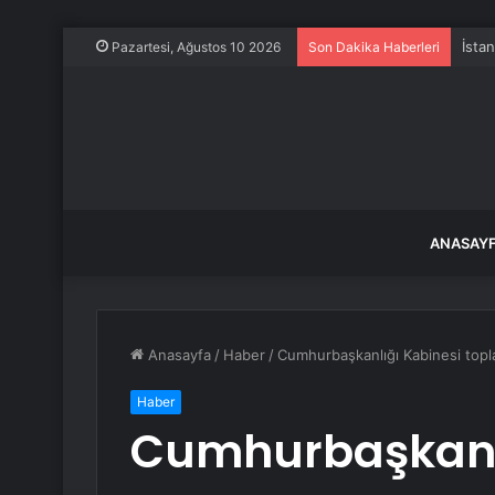
Güli
Pazartesi, Ağustos 10 2026
Son Dakika Haberleri
ANASAY
Anasayfa
/
Haber
/
Cumhurbaşkanlığı Kabinesi topl
Haber
Cumhurbaşkanlı