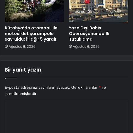
Kütahya’da otomobil ile
Yasa Dışı Bahis
motosiklet şarampole
Operasyonunda 15
savruldu: 1’i ağır 5 yaralı
Tutuklama
Ağustos 6, 2026
Ağustos 6, 2026
Bir yanıt yazın
E-posta adresiniz yayınlanmayacak.
Gerekli alanlar
*
ile
işaretlenmişlerdir
Y
o
r
u