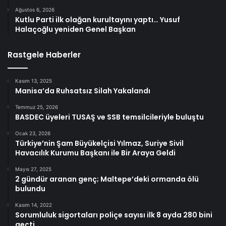
Ağustos 6, 2026
Kutlu Parti ilk olağan kurultayını yaptı… Yusuf
Halaçoğlu yeniden Genel Başkan
Rastgele Haberler
Kasım 13, 2025
Manisa’da Ruhsatsız Silah Yakalandı
Temmuz 25, 2026
BASDEC üyeleri TUSAŞ ve SSB temsilcileriyle buluştu
Ocak 23, 2026
Türkiye’nin Şam Büyükelçisi Yılmaz, Suriye Sivil
Havacılık Kurumu Başkanı ile Bir Araya Geldi
Mayıs 27, 2025
2 gündür aranan genç; Maltepe’deki ormanda ölü
bulundu
Kasım 14, 2022
Sorumluluk sigortaları poliçe sayısı ilk 8 ayda 280 bini
geçti