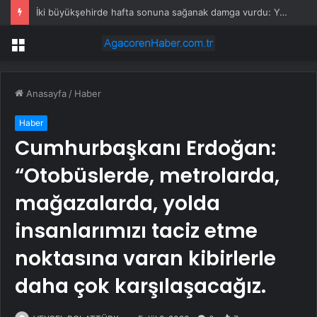
İki büyükşehirde hafta sonuna sağanak damga vurdu: Yollar kapandı, araçlar mahsur kaldı
Menü
Anasayfa
/
Haber
Haber
Cumhurbaşkanı Erdoğan:
“Otobüslerde, metrolarda,
mağazalarda, yolda
insanlarımızı taciz etme
noktasına varan kibirlerle
daha çok karşılaşacağız.