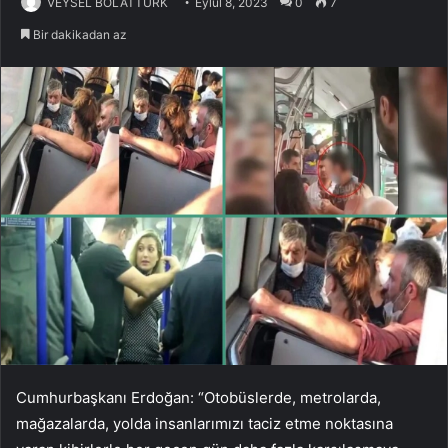
VEYSEL BOLATTÜRK
Eylül 8, 2023
0
7
Bir dakikadan az
Cumhurbaşkanı Erdoğan: “Otobüslerde, metrolarda,
mağazalarda, yolda insanlarımızı taciz etme noktasına