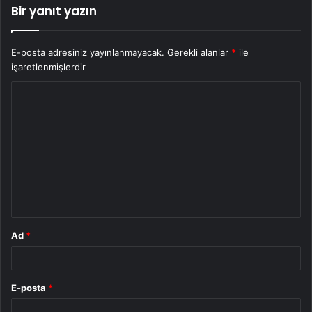
Bir yanıt yazın
E-posta adresiniz yayınlanmayacak.
Gerekli alanlar
*
ile
işaretlenmişlerdir
Y
o
r
u
m
*
Ad
*
E-posta
*