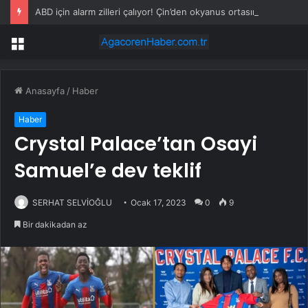
ABD için alarm zilleri çalıyor! Çin’den okyanus ortasında stratejik hamle
Menü
Anasayfa
/
Haber
Haber
Crystal Palace’tan Osayi
Samuel’e dev teklif
SERHAT SELVİOĞLU
Ocak 17, 2023
0
9
Bir dakikadan az