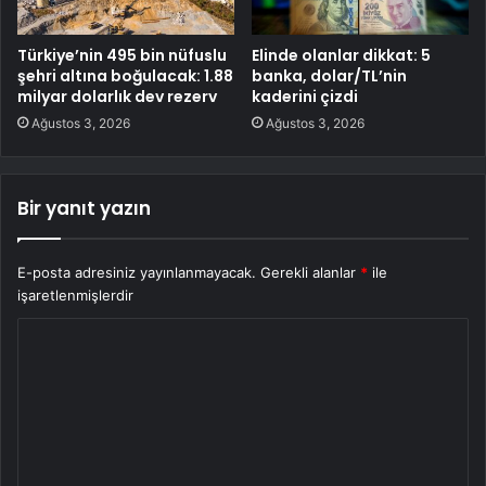
Türkiye’nin 495 bin nüfuslu
Elinde olanlar dikkat: 5
şehri altına boğulacak: 1.88
banka, dolar/TL’nin
milyar dolarlık dev rezerv
kaderini çizdi
Ağustos 3, 2026
Ağustos 3, 2026
Bir yanıt yazın
E-posta adresiniz yayınlanmayacak.
Gerekli alanlar
*
ile
işaretlenmişlerdir
Y
o
r
u
m