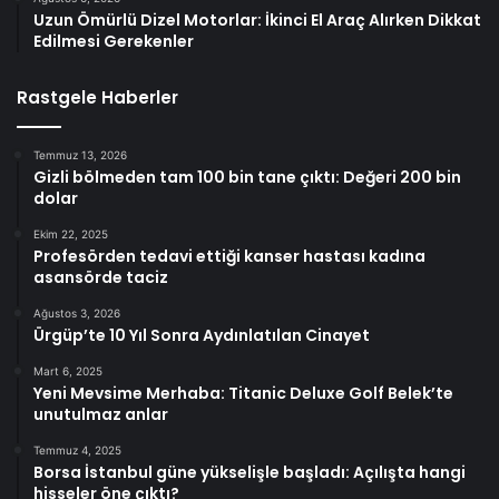
Uzun Ömürlü Dizel Motorlar: İkinci El Araç Alırken Dikkat
Edilmesi Gerekenler
Rastgele Haberler
Temmuz 13, 2026
Gizli bölmeden tam 100 bin tane çıktı: Değeri 200 bin
dolar
Ekim 22, 2025
Profesörden tedavi ettiği kanser hastası kadına
asansörde taciz
Ağustos 3, 2026
Ürgüp’te 10 Yıl Sonra Aydınlatılan Cinayet
Mart 6, 2025
Yeni Mevsime Merhaba: Titanic Deluxe Golf Belek’te
unutulmaz anlar
Temmuz 4, 2025
Borsa İstanbul güne yükselişle başladı: Açılışta hangi
hisseler öne çıktı?