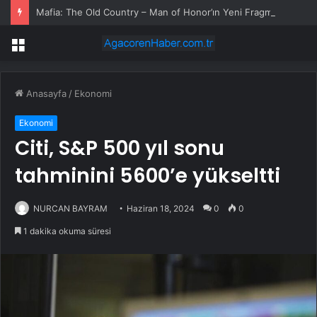
Mafia: The Old Country – Man of Honor’ın Yeni Fragmanında Oynanışa Göz Atıyoruz
Menü
Anasayfa
/
Ekonomi
Ekonomi
Citi, S&P 500 yıl sonu
tahminini 5600’e yükseltti
NURCAN BAYRAM
Haziran 18, 2024
0
0
1 dakika okuma süresi