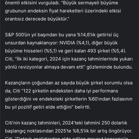
önemli etkisini vurguladı. “Büyük sermayeli büyüme
grubunun endeksin fiyat hareketleri üzerindeki etkisi
orantısız derecede büyüktür.”
S&P 500’ün yıl başından bu yana %14,6’lık getirisi üç
unsurdan kaynaklanıyor: NVIDIA (%4,1), diğer büyük
büyüme hisseleri (%5,1) ve geri kalan 493 şirket (%5,4).
Citi, “İlk iki kategori, 2024 için kazanç tahminlerinde yukarı
yönlü revizyonlar almaya devam etti” gözleminde bulundu.
Kazançların çoğundan az sayıda büyük şirket sorumlu olsa
da, Citi “122 şirketin endeksten daha iyi performans
gösterdiğini ve endeksteki şirketlerin %60’ından fazlasının
bu yıl pozitif getiri elde ettiğini” belirtti.
Citi’nin kazanç tahminleri, 2024’teki tahmini 250 dolarlık
başlangıç noktasından 2025’te %8,5’lik bir artış öngörüyor.
Citi, “Detaylı analizlerden elde edilen mevcut konsensüs,