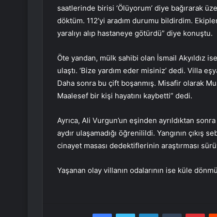
saatlerinde birisi ‘Ölüyorum’ diye bağırarak üz
döktüm. 112’yi aradım durumu bildirdim. Ekipler
yaralıyı alıp hastaneye götürdü” diye konuştu.
Öte yandan, mülk sahibi olan İsmail Akyıldız i
ulaştı. ‘Bize yardım eder misiniz’ dedi. Villa eş
Daha sonra bu çift boşanmış. Misafir olarak M
Maalesef bir kişi hayatını kaybetti” dedi.
Ayrıca, Ali Vurgun’un eşinden ayrıldıktan sonra
aydır ulaşamadığı öğrenilildi. Yangının çıkış se
cinayet masası dedektiflerinin araştırması sürü
Yaşanan olay villanın odalarının ise küle dönm
Facebook
Twitter
LinkedIn
Tumblr
Pint