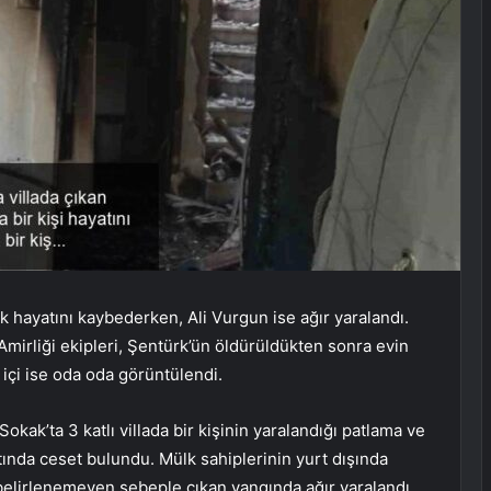
k hayatını kaybederken, Ali Vurgun ise ağır yaralandı.
irliği ekipleri, Şentürk’ün öldürüldükten sonra evin
n içi ise oda oda görüntülendi.
kak’ta 3 katlı villada bir kişinin yaralandığı patlama ve
ında ceset bulundu. Mülk sahiplerinin yurt dışında
 belirlenemeyen sebeple çıkan yangında ağır yaralandı.