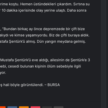
erime koştu. Hemen üstündekileri çıkardım. Sırtına su
 10 dakika içerisinde olay yerine ulaştı. Daha sonra
se, “Bundan birkaç ay önce depremzede bir çift bize
yalıydı ve kimse yaşamıyordu. Biz de çifti buraya aldık.
ustafa Şentürk’ü almış. Dün yangın meydana gelmiş.
 Mustafa Şentürk’ü eve aldığı, ailesinin de Şentürk’e 3
bebi, cesedi bulunan kişinin ölüm sebebiyle ilgili
yor.
üş hali böyle görüntülendi. – BURSA
erest
Reddit
VKontakte
Odnoklassniki
Pocket
E-Posta ile paylaş
Yazdır