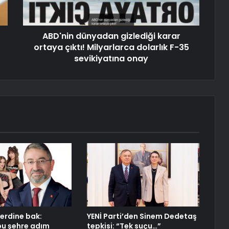
ABD'nin dünyadan gizlediği karar
ortaya çıktı! Milyarlarca dolarlık F-35
sevikiyatına onay
erdine bak:
YENİ Parti’den Sinem Dedetaş
bu şehre adım
tepkisi: “Tek suçu…”