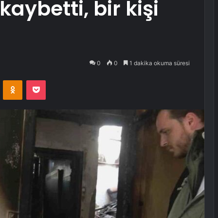
kaybetti, bir kişi
0
0
1 dakika okuma süresi
VKontakte
Odnoklassniki
Pocket