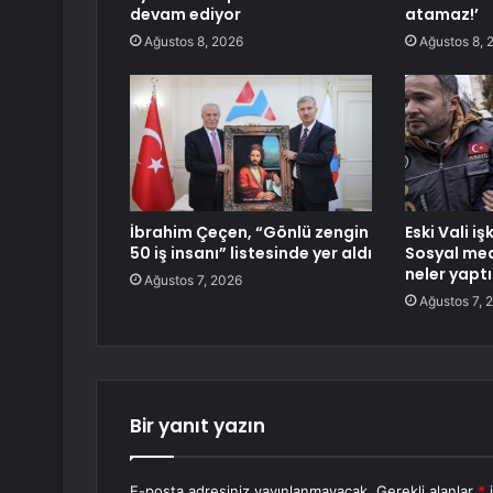
devam ediyor
atamaz!’
Ağustos 8, 2026
Ağustos 8, 
İbrahim Çeçen, “Gönlü zengin
Eski Vali iş
50 iş insanı” listesinde yer aldı
Sosyal med
neler yaptı
Ağustos 7, 2026
Ağustos 7, 
Bir yanıt yazın
E-posta adresiniz yayınlanmayacak.
Gerekli alanlar
*
i