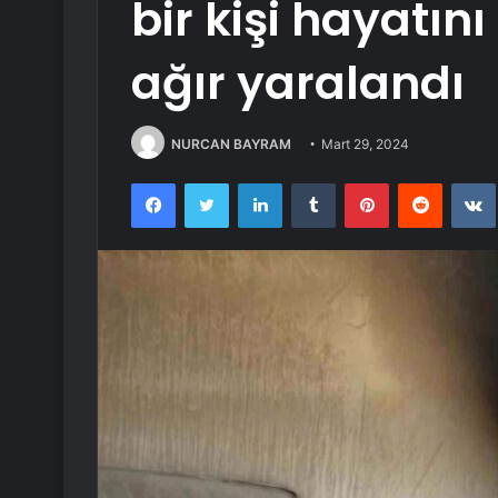
bir kişi hayatını 
ağır yaralandı
NURCAN BAYRAM
Mart 29, 2024
Facebook
Twitter
LinkedIn
Tumblr
Pinterest
Reddit