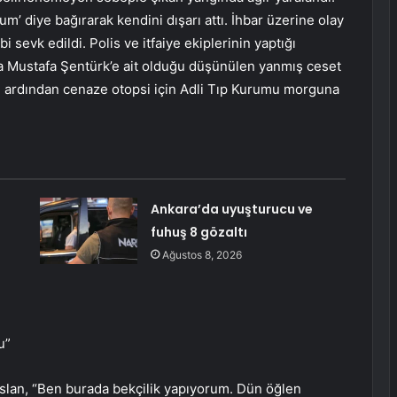
m’ diye bağırarak kendini dışarı attı. İhbar üzerine olay
i sevk edildi. Polis ve itfaiye ekiplerinin yaptığı
a Mustafa Şentürk’e ait olduğu düşünülen yanmış ceset
n ardından cenaze otopsi için Adli Tıp Kurumu morguna
Ankara’da uyuşturucu ve
fuhuş 8 gözaltı
Ağustos 8, 2026
u”
lan, “Ben burada bekçilik yapıyorum. Dün öğlen