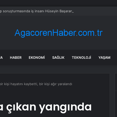
 soruşturmasında iş insanı Hüseyin Başaran’a tutuklama talebi
FA
HABER
EKONOMI
SAĞLIK
TEKNOLOJI
YAŞAM
r kişi hayatını kaybetti, bir kişi ağır yaralandı
a çıkan yangında