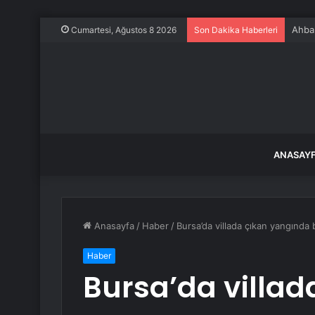
Ahbap
Cumartesi, Ağustos 8 2026
Son Dakika Haberleri
ANASAY
Anasayfa
/
Haber
/
Bursa’da villada çıkan yangında bi
Haber
Bursa’da villad