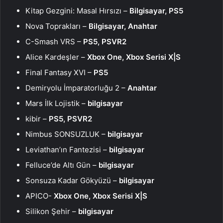
Kitap Gezgini: Masal Hırsızı –
Bilgisayar, PS5
Nova Toprakları –
Bilgisayar, Anahtar
C-Smash VRS –
PS5, PSVR2
Alice Kardeşler –
Xbox One, Xbox Serisi X|S
Final Fantasy XVI –
PS5
Demiryolu İmparatorluğu 2 –
Anahtar
Mars İlk Lojistik –
bilgisayar
kibir –
PS5, PSVR2
Nimbus SONSUZLUK –
bilgisayar
Leviathan’ın Fantezisi –
bilgisayar
Felluce’de Altı Gün –
bilgisayar
Sonsuza Kadar Gökyüzü –
bilgisayar
APICO-
Xbox One, Xbox Serisi X|S
Silikon Şehir –
bilgisayar