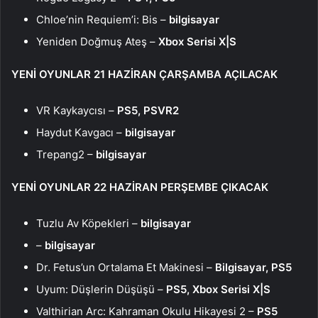
Chloe’nin Requiem’i: Bis –
bilgisayar
Yeniden Doğmuş Ateş –
Xbox Serisi X|S
YENİ OYUNLAR 21 HAZİRAN ÇARŞAMBA AÇILACAK
VR Kaykaycısı –
PS5, PSVR2
Haydut Kavgacı –
bilgisayar
Trepang2 –
bilgisayar
YENİ OYUNLAR 22 HAZİRAN PERŞEMBE ÇIKACAK
Tuzlu Av Köpekleri –
bilgisayar
–
bilgisayar
Dr. Fetus’un Ortalama Et Makinesi –
Bilgisayar, PS5
Uyum: Düşlerin Düşüşü –
PS5, Xbox Serisi X|S
Valthirian Arc: Kahraman Okulu Hikayesi 2 –
PS5