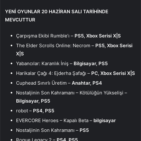
YENİ OYUNLAR 20 HAZİRAN SALI TARİHİNDE
MEVCUTTUR
Çarpışma Ekibi Rumble’ı –
PS5, Xbox Serisi X|S
The Elder Scrolls Online: Necrom –
PS5, Xbox Serisi
X|S
Yabancılar: Karanlık İniş –
Bilgisayar, PS5
Harikalar Çağı 4: Ejderha Şafağı –
PC, Xbox Serisi X|S
Cuphead Sınırlı Üretim –
Anahtar, PS4
Nostaljinin Son Kahramanı – Kötülüğün Yükselişi –
Bilgisayar, PS5
robot –
PS4, PS5
EVERCORE Heroes – Kapalı Beta –
bilgisayar
Nostaljinin Son Kahramanı –
PS5
Rogue Legacy 2 –
PS4, PS5