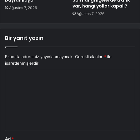
bayramlaştı
Salı hangi ilçelerde trafik
var, hangi yollar kapalı?
Ağustos 7, 2026
Ağustos 7, 2026
Bir yanıt yazın
E-posta adresiniz yayınlanmayacak.
Gerekli alanlar
*
ile
işaretlenmişlerdir
Y
o
r
u
m
*
Ad
*