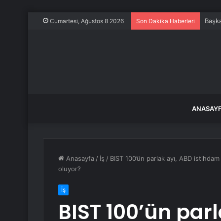
Başka
Cumartesi, Ağustos 8 2026
Son Dakika Haberleri
ANASAY
Anasayfa
/
İş
/
BIST 100’ün parlak ayı, ABD istihdam 
oluyor?
İş
BIST 100’ün parl