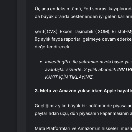
Üç ana endeksin tümü, Fed sonrası kayıplarınd
da büyük oranda beklenenden iyi gelen karların
şerit
(
CVX
),
Exxon Taşınabilir
(
XOM
), Bristol-
üç aylık fayda raporları gelmeye devam ederken
değerlendirecek.
InvestingPro ile yatırımlarınızda başarıya
avantajlar sizlerle. 2 yıllık abonelik
INVTR
KAYIT İÇİN TIKLAYINIZ.
3. Meta ve Amazon yükselirken Apple hayal kır
Geçtiğimiz yılın büyük bir bölümünde piyasala
paylarından üçü, dün piyasanın kapanmasının ard
Meta Platformları ve Amazon’un hisseleri mesai