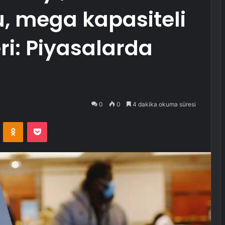
, mega kapasiteli
eri: Piyasalarda
0
0
4 dakika okuma süresi
VKontakte
Odnoklassniki
Pocket