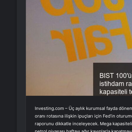
Investing.com – Üç aylık kurumsal fayda dönemi
oranı rotasına ilişkin ipuçları için Fed’in otur
raporunu dikkatle inceleyecek. Mega kapasiteli
petrol piyasası haftayı ağır kayıplarla kapatma