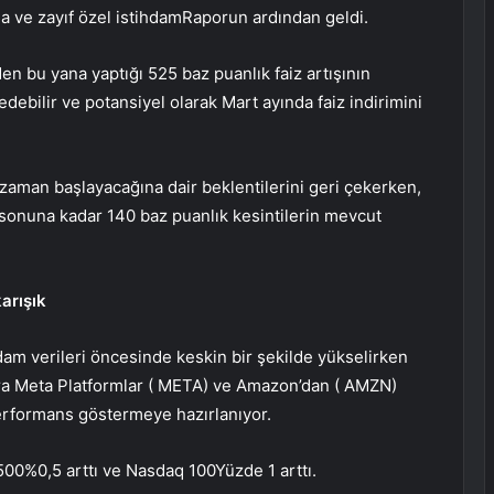
ma ve zayıf
özel istihdam
Raporun ardından geldi.
en bu yana yaptığı 525 baz puanlık faiz artışının
debilir ve potansiyel olarak Mart ayında faiz indirimini
e zaman başlayacağına dair beklentilerini geri çekerken,
ıl sonuna kadar 140 baz puanlık kesintilerin mevcut
arışık
dam verileri öncesinde keskin bir şekilde yükselirken
ra Meta Platformlar (
META
) ve Amazon’dan (
AMZN
)
performans göstermeye hazırlanıyor.
500
%0,5 arttı ve
Nasdaq 100
Yüzde 1 arttı.