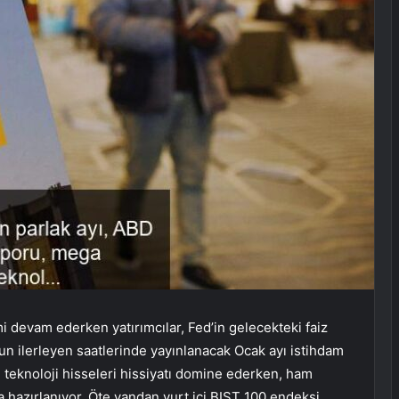
 devam ederken yatırımcılar, Fed’in gelecekteki faiz
umun ilerleyen saatlerinde yayınlanacak Ocak ayı istihdam
 teknoloji hisseleri hissiyatı domine ederken, ham
ya hazırlanıyor. Öte yandan yurt içi BIST 100 endeksi