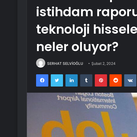
istihdam raporu
teknoloji hissel
neler oluyor?
SERHAT SELVİOĞLU
Şubat 2, 2024
Facebook
Twitter
LinkedIn
Tumblr
Pinterest
Reddit