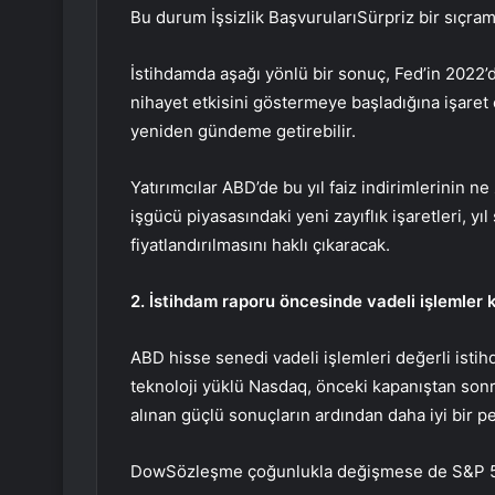
Bu durum
İşsizlik Başvuruları
Sürpriz bir sıçra
İstihdamda aşağı yönlü bir sonuç, Fed’in 2022’d
nihayet etkisini göstermeye başladığına işaret e
yeniden gündeme getirebilir.
Yatırımcılar ABD’de bu yıl faiz indirimlerinin n
işgücü piyasasındaki yeni zayıflık işaretleri, y
fiyatlandırılmasını haklı çıkaracak.
2. İstihdam raporu öncesinde vadeli işlemler k
ABD hisse senedi vadeli işlemleri değerli istih
teknoloji yüklü
Nasdaq
, önceki kapanıştan son
alınan güçlü sonuçların ardından daha iyi bir 
Dow
Sözleşme çoğunlukla değişmese de
S&P 