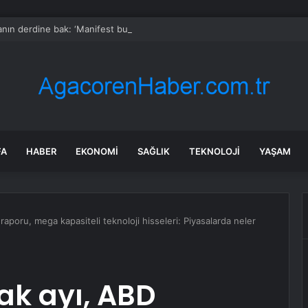
nın derdine bak: ‘Manifest bu şehre adım atamaz!’
FA
HABER
EKONOMI
SAĞLIK
TEKNOLOJI
YAŞAM
raporu, mega kapasiteli teknoloji hisseleri: Piyasalarda neler
ak ayı, ABD