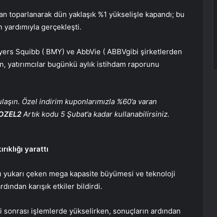
an toparlanarak dün yaklaşık %1 yükselişle kapandı; bu
 yardımıyla gerçekleşti.
Myers Squibb (
BMY
) ve AbbVie (
ABBV
gibi şirketlerden
, yatırımcılar bugünkü aylık istihdam raporunu
 ulaşın. Özel indirim kuponlarımızla %60’a varan
OZEL2
Artık kodu 5 Şubat’a kadar kullanabilirsiniz.
ıklığı yarattı
rı yukarı çeken mega kapasite büyümesi ve teknoloji
ından karışık etkiler bildirdi.
 sonrası işlemlerde yükselirken, sonuçların ardından