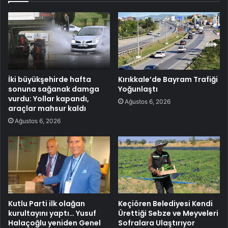
İki büyükşehirde hafta
Kırıkkale’de Bayram Trafiği
sonuna sağanak damga
Yoğunlaştı
vurdu: Yollar kapandı,
Ağustos 6, 2026
araçlar mahsur kaldı
Ağustos 6, 2026
Kutlu Parti ilk olağan
Keçiören Belediyesi Kendi
kurultayını yaptı… Yusuf
Ürettiği Sebze ve Meyveleri
Halaçoğlu yeniden Genel
Sofralara Ulaştırıyor