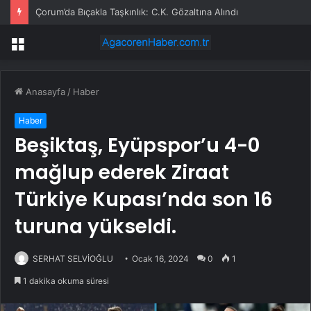
Çorum’da Bıçakla Taşkınlık: C.K. Gözaltına Alındı
Menü
Anasayfa
/
Haber
Haber
Beşiktaş, Eyüpspor’u 4-0
mağlup ederek Ziraat
Türkiye Kupası’nda son 16
turuna yükseldi.
SERHAT SELVİOĞLU
Ocak 16, 2024
0
1
1 dakika okuma süresi