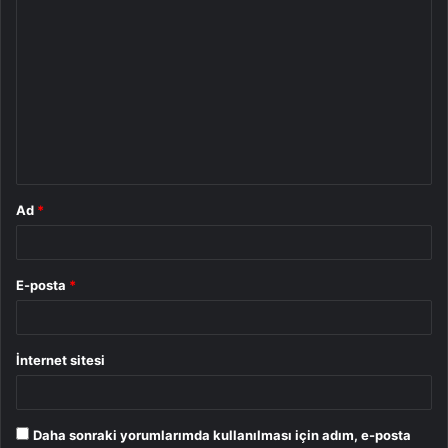
Y
o
r
u
m
*
Ad
*
E-posta
*
İnternet sitesi
Daha sonraki yorumlarımda kullanılması için adım, e-posta