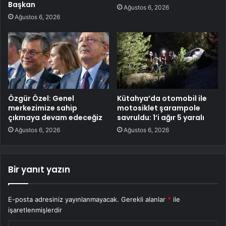
Başkan
Ağustos 6, 2026
Ağustos 6, 2026
Özgür Özel: Genel
Kütahya’da otomobil ile
merkezimize sahip
motosiklet şarampole
çıkmaya devam edeceğiz
savruldu: 1’i ağır 5 yaralı
Ağustos 6, 2026
Ağustos 6, 2026
Bir yanıt yazın
E-posta adresiniz yayınlanmayacak.
Gerekli alanlar
*
ile
işaretlenmişlerdir