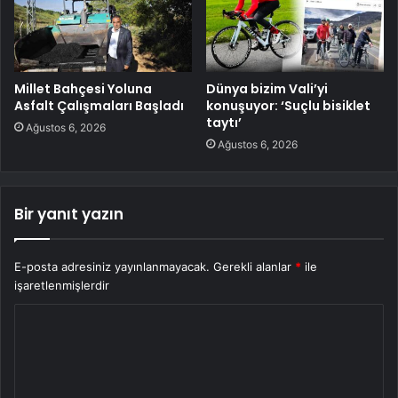
Millet Bahçesi Yoluna
Dünya bizim Vali’yi
Asfalt Çalışmaları Başladı
konuşuyor: ‘Suçlu bisiklet
taytı’
Ağustos 6, 2026
Ağustos 6, 2026
Bir yanıt yazın
E-posta adresiniz yayınlanmayacak.
Gerekli alanlar
*
ile
işaretlenmişlerdir
Y
o
r
u