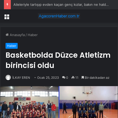
Aileleriyle tartışıp evden kaçan genç kızlar, bakın ne halde bulundu
Menü
Anasayfa
/
Haber
Haber
Basketbolda Düzce Atletizm
birincisi oldu
İLKAY EREN
Ocak 25, 2023
0
11
Bir dakikadan az