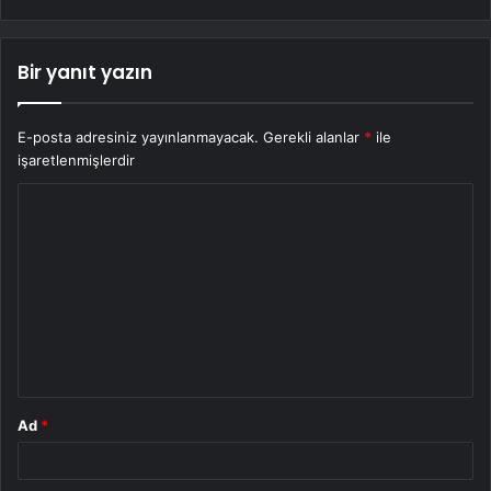
Bir yanıt yazın
E-posta adresiniz yayınlanmayacak.
Gerekli alanlar
*
ile
işaretlenmişlerdir
Y
o
r
u
m
*
Ad
*