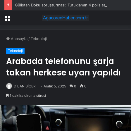
Gülistan Doku soruşturması: Tutuklanan 4 polis sağlık kontrolünün ardından cezaevine gönderildi
Menü
Anasayfa
/
Teknoloji
Teknoloji
Arabada telefonunu şarja
takan herkese uyarı yapıldı
DİLAN BİÇER
Aralık 5, 2025
0
0
1 dakika okuma süresi