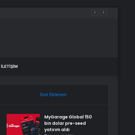
İLETIŞIM
Son Eklenen
MyGarage Global 150
bin dolar pre-seed
yatırım aldı