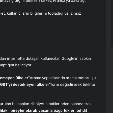
aya gittiğini belirten şirket, Fransa’ya dava açtı.
 kullanıcıların bilgilerini topladığı ve izinsiz
.
an internette dolaşan kullanıcılar, Google’ın sapkın
aptığını belirtiyor.
lemeyen ülkeler”
Arama yaptıklarında arama motoru şu
GBT’yi destekleyen ülkeler”
form değiştirerek teklifte
turulan bu sapkın zihniyetin haklarından bahsederek,
hlaklı bireyler olarak yaşama özgürlükleri tehdit