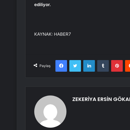
ediliyor.
KAYNAK:
HABER7
Facebook
Twitter
LinkedIn
Tumblr
Pint
Paylaş
ZEKERİYA ERSİN GÖKA