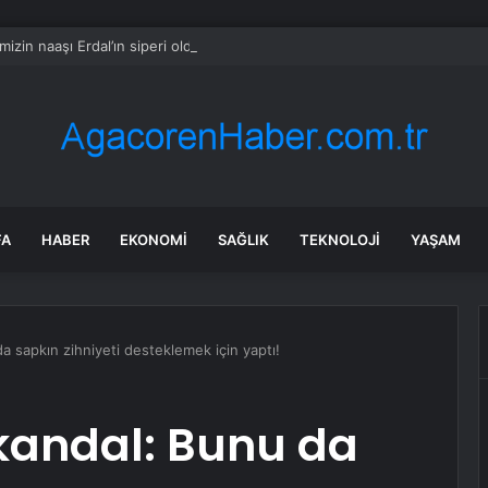
mizin naaşı Erdal’ın siperi oldu
FA
HABER
EKONOMI
SAĞLIK
TEKNOLOJI
YAŞAM
a sapkın zihniyeti desteklemek için yaptı!
kandal: Bunu da