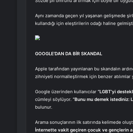
Sözde pil ömrünü artırmak için böyle bir uygulam
Aynı zamanda geçen yıl yaşanan gelişmede şirket,
kullandığı için eleştirilerin odağı haline gelmişti
GOOGLE’DAN DA BİR SKANDAL
Apple tarafından yayınlanan bu skandalın ardınd
zihniyeti normalleştirmek için benzer atılımlar y
Google üzerinden kullanıcılar
“LGBT’yi destek
cümleyi söylüyor.
“Bunu mu demek istediniz: L
bulunur.
Arama sonuçlarının ilk satırında kelimede oluş
İnternette vakit geçiren çocuk ve gençlerin a