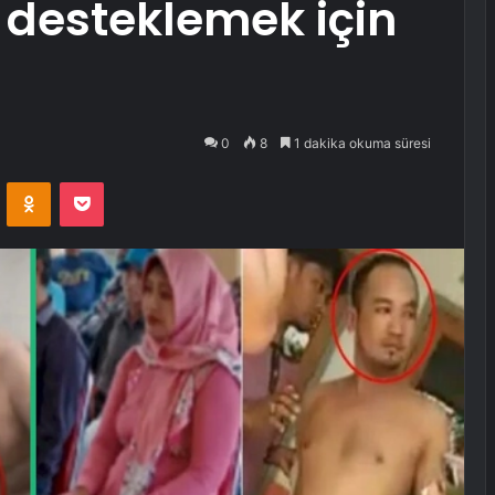
i desteklemek için
0
8
1 dakika okuma süresi
VKontakte
Odnoklassniki
Pocket