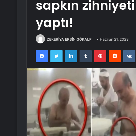
sapkın zihniyet
yaptı!
ZEKERİYA ERSİN GÖKALP
Haziran 21, 2023
Facebook
Twitter
LinkedIn
Tumblr
Pinterest
Reddit