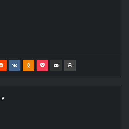
erest
Reddit
VKontakte
Odnoklassniki
Pocket
E-Posta ile paylaş
Yazdır
LP