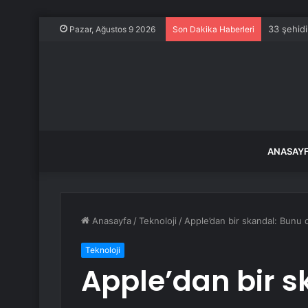
33 şehidi
Pazar, Ağustos 9 2026
Son Dakika Haberleri
ANASAY
Anasayfa
/
Teknoloji
/
Apple’dan bir skandal: Bunu d
Teknoloji
Apple’dan bir s