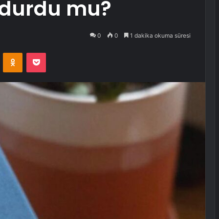
urdurdu mu?
0
0
1 dakika okuma süresi
VKontakte
Odnoklassniki
Pocket