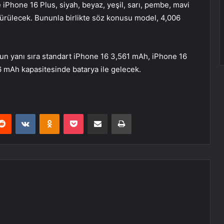
 iPhone 16 Plus, siyah, beyaz, yeşil, sarı, pembe, mavi
ürülecek. Bununla birlikte söz konusu model, 4,006
un yanı sıra standart iPhone 16 3,561 mAh, iPhone 16
 mAh kapasitesinde batarya ile gelecek.
erest
Reddit
VKontakte
Odnoklassniki
Pocket
E-Posta ile paylaş
Yazdır