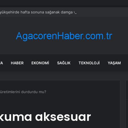
üyükşehirde hafta sonuna sağanak damga vurdu: Yollar kapandı, araçlar 
FA
HABER
EKONOMI
SAĞLIK
TEKNOLOJI
YAŞAM
üretimlerini durdurdu mu?
okuma aksesuar