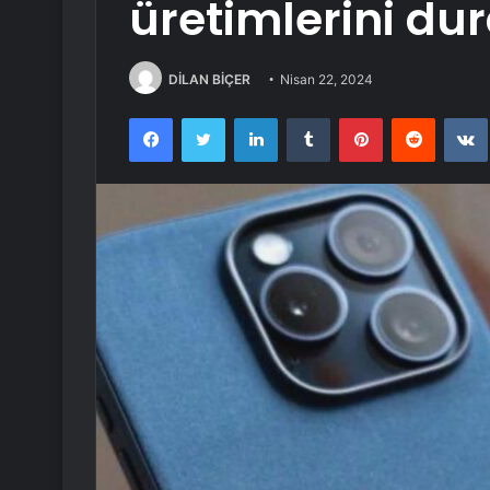
üretimlerini d
DİLAN BİÇER
Nisan 22, 2024
Facebook
Twitter
LinkedIn
Tumblr
Pinterest
Reddit