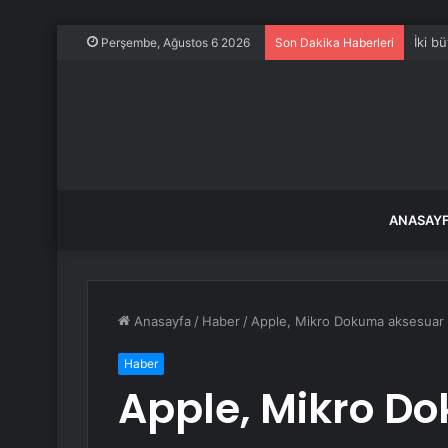
İki b
Perşembe, Ağustos 6 2026
Son Dakika Haberleri
ANASAY
Anasayfa
/
Haber
/
Apple, Mikro Dokuma aksesuar 
Haber
Apple, Mikro D