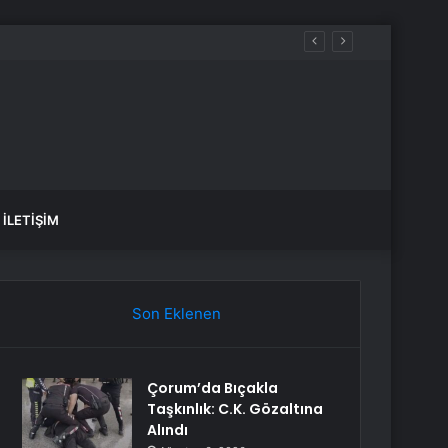
mahsur kaldı
İLETIŞIM
Son Eklenen
Çorum’da Bıçakla
Taşkınlık: C.K. Gözaltına
Alındı