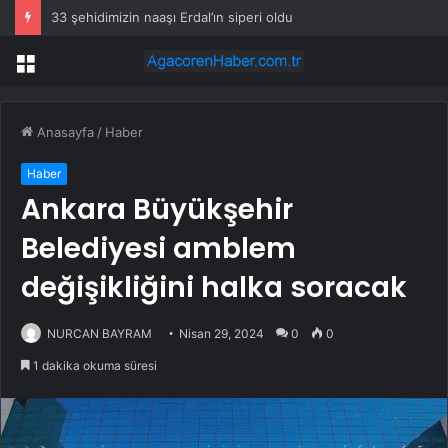
33 şehidimizin naaşı Erdal’ın siperi oldu
Menü
Anasayfa
/
Haber
Haber
Ankara Büyükşehir
Belediyesi amblem
değişikliğini halka soracak
NURCAN BAYRAM
Nisan 29, 2024
0
0
1 dakika okuma süresi