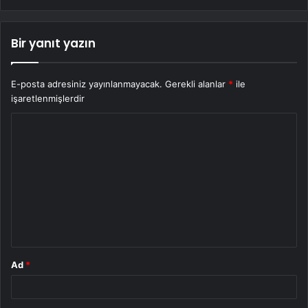
Bir yanıt yazın
E-posta adresiniz yayınlanmayacak.
Gerekli alanlar
*
ile
işaretlenmişlerdir
Y
o
r
u
m
*
Ad
*