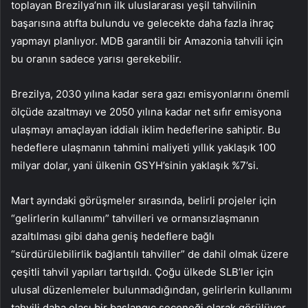
toplayan Brezilya’nın ilk uluslararası yeşil tahvilinin
başarısına atıfta bulundu ve gelecekte daha fazla ihraç
yapmayı planlıyor. MDB garantili bir Amazonia tahvili için
bu oranın sadece yarısı gerekebilir.
Brezilya, 2030 yılına kadar sera gazı emisyonlarını önemli
ölçüde azaltmayı ve 2050 yılına kadar net sıfır emisyona
ulaşmayı amaçlayan iddialı iklim hedeflerine sahiptir. Bu
hedeflere ulaşmanın tahmini maliyeti yıllık yaklaşık 100
milyar dolar, yani ülkenin GSYH’sinin yaklaşık %7’si.
Mart ayındaki görüşmeler sırasında, belirli projeler için
“gelirlerin kullanımı” tahvilleri ve ormansızlaşmanın
azaltılması gibi daha geniş hedeflere bağlı
“sürdürülebilirlik bağlantılı tahviller” de dahil olmak üzere
çeşitli tahvil yapıları tartışıldı. Çoğu ülkede SLB’ler için
ulusal düzenlemeler bulunmadığından, gelirlerin kullanımı
tahvili daha olası bir başlangıç seçeneği olarak görülüyor.