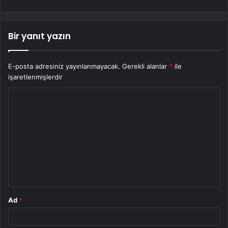
Bir yanıt yazın
E-posta adresiniz yayınlanmayacak.
Gerekli alanlar
*
ile
işaretlenmişlerdir
Y
o
r
u
m
*
Ad
*