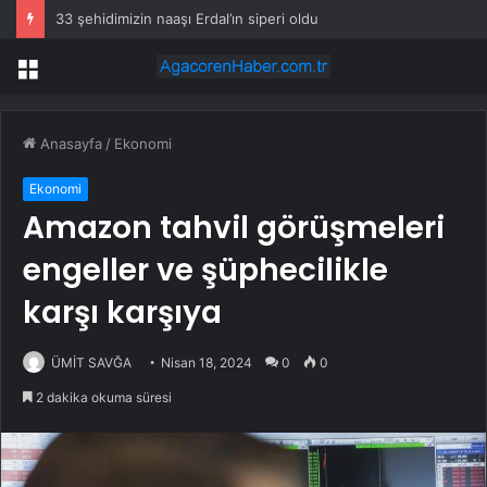
33 şehidimizin naaşı Erdal’ın siperi oldu
Menü
Anasayfa
/
Ekonomi
Ekonomi
Amazon tahvil görüşmeleri
engeller ve şüphecilikle
karşı karşıya
ÜMİT SAVĞA
Nisan 18, 2024
0
0
2 dakika okuma süresi