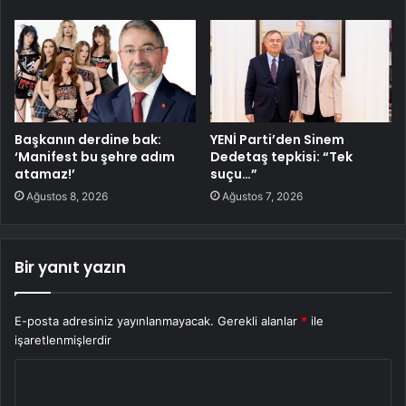
Başkanın derdine bak:
YENİ Parti’den Sinem
‘Manifest bu şehre adım
Dedetaş tepkisi: “Tek
atamaz!’
suçu…”
Ağustos 8, 2026
Ağustos 7, 2026
Bir yanıt yazın
E-posta adresiniz yayınlanmayacak.
Gerekli alanlar
*
ile
işaretlenmişlerdir
Y
o