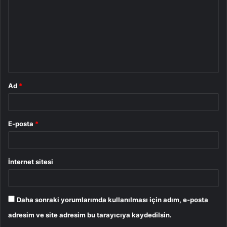
r
u
m
*
Ad
*
E-posta
*
İnternet sitesi
Daha sonraki yorumlarımda kullanılması için adım, e-posta
adresim ve site adresim bu tarayıcıya kaydedilsin.