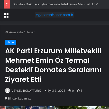
Gülistan Doku soruşturmasında tutuklanan Mehmet Aca’nın savcılık ifadesi: Öksüz çocuklara yardımlarım nedeniyle adım caddeye verildi
Menü
Anasayfa
/
Haber
Haber
AK Parti Erzurum Milletvekili
Mehmet Emin Öz Termal
Destekli Domates Seralarını
Ziyaret Etti
VEYSEL BOLATTÜRK
Eylül 3, 2023
0
8
Bir dakikadan az