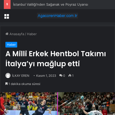
İstanbul Valiliği’nden Sağanak ve Poyraz Uyarısı
Menü
Anasayfa
/
Haber
Haber
A Milli Erkek Hentbol Takımı
İtalya’yı mağlup etti
İLKAY EREN
Kasım 1, 2023
0
1
1 dakika okuma süresi