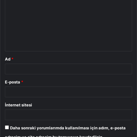
o
r
u
m
*
Ad
*
E-posta
*
İnternet sitesi
Daha sonraki yorumlarımda kullanılması için adım, e-posta