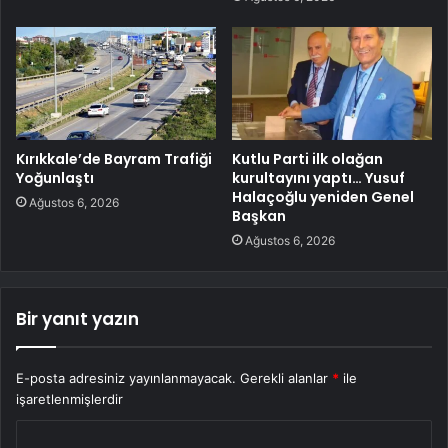
Kırıkkale’de Bayram Trafiği
Kutlu Parti ilk olağan
Yoğunlaştı
kurultayını yaptı… Yusuf
Halaçoğlu yeniden Genel
Ağustos 6, 2026
Başkan
Ağustos 6, 2026
Bir yanıt yazın
E-posta adresiniz yayınlanmayacak.
Gerekli alanlar
*
ile
işaretlenmişlerdir
Y