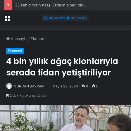
33 şehidimizin naaşı Erdal’ın siperi oldu
Menü
Anasayfa
/
Ekonomi
Ekonomi
4 bin yıllık ağaç klonlarıyla
serada fidan yetiştiriliyor
NURCAN BAYRAM
Mayıs 23, 2024
0
0
2 dakika okuma süresi