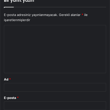
Bir yanıt yazın
E-posta adresiniz yayınlanmayacak.
Gerekli alanlar
*
ile
işaretlenmişlerdir
Y
o
r
u
m
*
Ad
*
E-posta
*