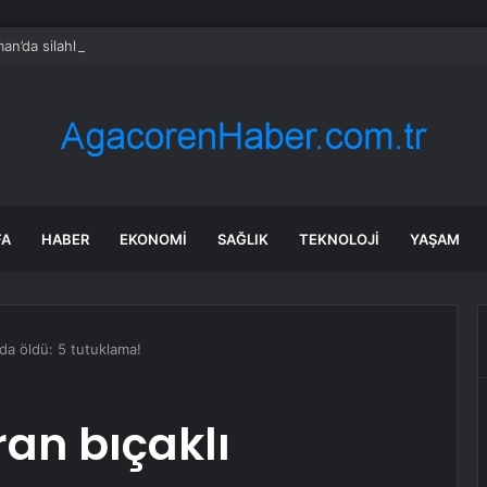
an’da silahlı kavga: 1 ölü
FA
HABER
EKONOMI
SAĞLIK
TEKNOLOJI
YAŞAM
ada öldü: 5 tutuklama!
ran bıçaklı