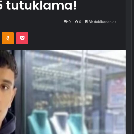
5 tutuklama!
0
0
Bir dakikadan az
VKontakte
Odnoklassniki
Pocket