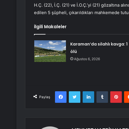
H.Ç. (22), İ.Ç. (21) ve İ.O.Ç.’yi (21) gözaltına a
edilen 5 şüpheli, çıkarıldıkları mahkemede tutu
İlgili Makaleler
Karaman’da silahlı kavga: 1
ölü
Ağustos 6, 2026
Facebook
Twitter
LinkedIn
Tumblr
Pint
Paylaş