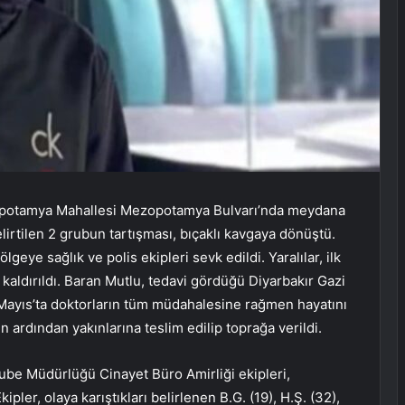
zopotamya Mahallesi Mezopotamya Bulvarı’nda meydana
irtilen 2 grubun tartışması, bıçaklı kavgaya dönüştü.
lgeye sağlık ve polis ekipleri sevk edildi. Yaralılar, ilk
kaldırıldı. Baran Mutlu, tedavi gördüğü Diyarbakır Gazi
 Mayıs’ta doktorların tüm müdahalesine rağmen hayatını
n ardından yakınlarına teslim edilip toprağa verildi.
ube Müdürlüğü Cinayet Büro Amirliği ekipleri,
ipler, olaya karıştıkları belirlenen B.G. (19), H.Ş. (32),