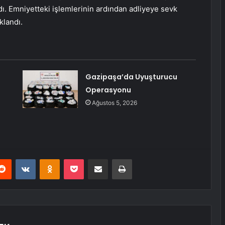
lındı. Emniyetteki işlemlerinin ardından adliyeye sevk
klandı.
Gazipaşa’da Uyuşturucu
Operasyonu
Ağustos 5, 2026
erest
Reddit
VKontakte
Odnoklassniki
Pocket
E-Posta ile paylaş
Yazdır