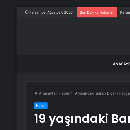
Karam
Perşembe, Ağustos 6 2026
Son Dakika Haberleri
ANASAY
Anasayfa
/
Haber
/
19 yaşındaki Baran bıçaklı kavg
Haber
19 yaşındaki Ba