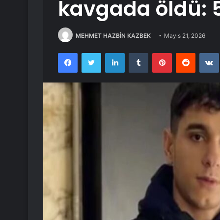
kavgada öldü: 
MEHMET HAZBİN KAZBEK
Mayıs 21, 2026
Facebook
Twitter
LinkedIn
Tumblr
Pinterest
Reddit