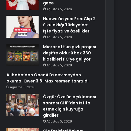
gece
Ağustos 5, 2026
Huawei’in yeni FreeClip 2
S kulaklığı Türkiye’de:
İşte fiyatı ve özellikleri
Ağustos 5, 2026
Microsoft’un gizli projesi
deşifre oldu: Xbox 360
klasikleri PC’ye geliyor
Ağustos 5, 2026
Alibaba’dan OpenAI’a dev meydan
okuma: Qwen3.8-Max resmen tanıtıldı
Ağustos 5, 2026
Özgür Özel’in açıklaması
sonrası CHP’den istifa
etmek için kuyruğa
girdiler
Ağustos 5, 2026